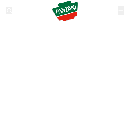
Cușcuș
Lasă-te sedus de savoarea și lejeritatea cușcușului