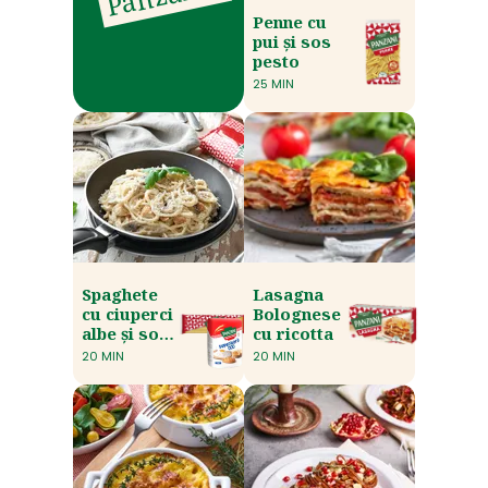
Penne cu
pui și sos
pesto
25 MIN
Spaghete
Lasagna
cu ciuperci
Bolognese
albe și sos
cu ricotta
de pui
20 MIN
20 MIN