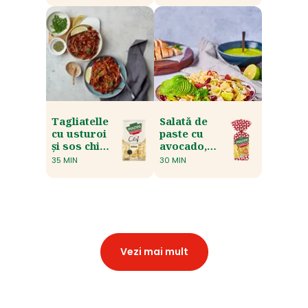
Tagliatelle
Salată de
cu usturoi
paste cu
și sos chili
avocado,
dulce-
pui și sos
35 MIN
30 MIN
acrișor
de
pătrunjel
Vezi mai mult