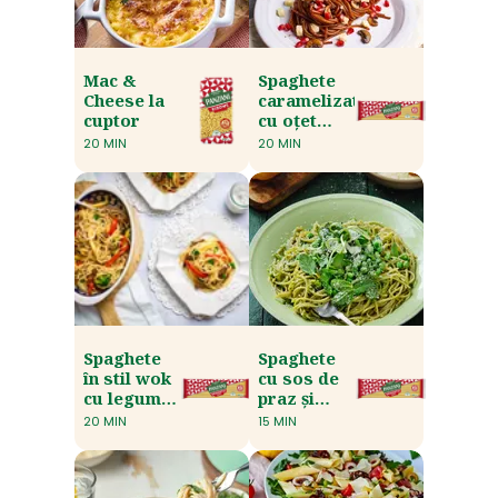
Mac &
Spaghete
Cheese la
caramelizate
cuptor
cu oțet
balsamic
20 MIN
20 MIN
Spaghete
Spaghete
în stil wok
cu sos de
cu legume
praz și
și carne
lămâie
20 MIN
15 MIN