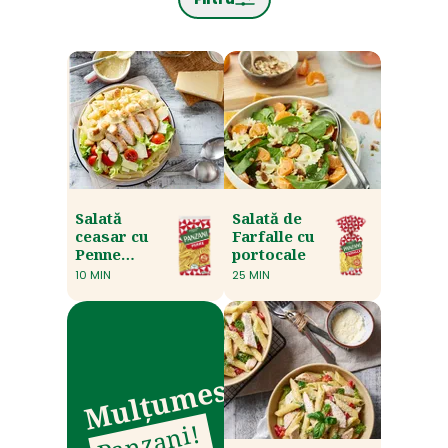
Salată
Salată de
ceasar cu
Farfalle cu
Penne
portocale
rigate
10 MIN
25 MIN
,
Mulțumesc
Panzani!