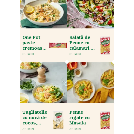
One Pot
Salată de
paste
Penne cu
cremoase
calamari și
cu spanac
inimă de
35 MIN
35 MIN
și ciuperci
palmier
Tagliatelle
Penne
cu nucă de
rigate cu
cocos,
Masala
mango și
35 MIN
35 MIN
creveți